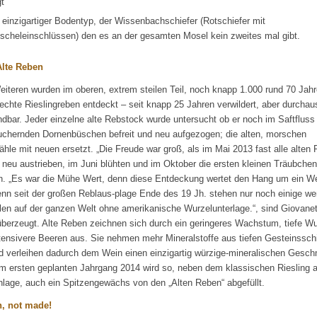
gt
 einzigartiger Bodentyp, der Wissenbachschiefer (Rotschiefer mit
scheleinschlüssen) den es an der gesamten Mosel kein zweites mal gibt.
Alte Reben
iteren wurden im oberen, extrem steilen Teil, noch knapp 1.000 rund 70 Jahr
echte Rieslingreben entdeckt – seit knapp 25 Jahren verwildert, aber durcha
dbar. Jeder einzelne alte Rebstock wurde untersucht ob er noch im Saftfluss 
chernden Dornenbüschen befreit und neu aufgezogen; die alten, morschen
ähle mit neuen ersetzt. „Die Freude war groß, als im Mai 2013 fast alle alten
 neu austrieben, im Juni blühten und im Oktober die ersten kleinen Träubchen
n. „Es war die Mühe Wert, denn diese Entdeckung wertet den Hang um ein We
enn seit der großen Reblaus-plage Ende des 19 Jh. stehen nur noch einige we
len auf der ganzen Welt ohne amerikanische Wurzelunterlage.“, sind Giovanet
überzeugt. Alte Reben zeichnen sich durch ein geringeres Wachstum, tiefe Wu
tensivere Beeren aus. Sie nehmen mehr Mineralstoffe aus tiefen Gesteinssch
d verleihen dadurch dem Wein einen einzigartig würzige-mineralischen Gesc
m ersten geplanten Jahrgang 2014 wird so, neben dem klassischen Riesling 
lage, auch ein Spitzengewächs von den „Alten Reben“ abgefüllt.
, not made!