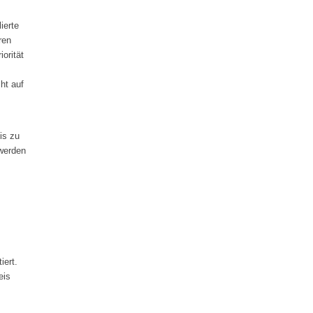
ierte
ren
orität
ht auf
is zu
 werden
iert.
eis