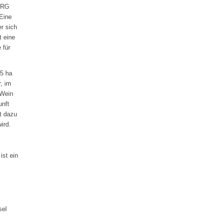
ERG
 Eine
er sich
t eine
 für
45 ha
, im
 Wein
unft
t dazu
ird.
ist ein
sel