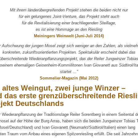
Mit ihrem länderübergreifenden Projekt stehen die beiden nicht nur
für ein gelungenes Joint-Venture, das Projekt steht auch
für die Revitalisierung einer brachliegenden Steillage,
es ist eine Hommage an den Riesling
Meiningers Weinwelt (Juni-Juli 2014)
r Aufschwung der jungen Mosel zeigt sich weniger an den Zahlen, als vielmeh
konkreten, zukunftsorientierten Projekten. Spektakulär erscheint dabei das
überschreitende Wiederanpflanzungsprojekt, das der Reiler Jungwinzer Tobias
 seinem ehemaligen Geisenheim-Kommilitonen Ivan Giovanett aus Südtirol/Ita
startet …“
Sommelier-Magazin (Mai 2012)
 altes Weingut, zwei junge Winzer –
 das erste grenzüberschreitende Riesl
jekt Deutschlands
r Wiederanpflanzung der Traditionslage Reiler Sorentberg in einem Seitental d
mosel auf der Höhe der Burg Arras, haben sich die beiden Jungwinzer Tobias 
Mosel/Deutschland) und Ivan Giovanett (Neumarkt/Südtirol/Italien) einen lang
ten Traum vom Anbau eines eigenen Spitzenriesling erfüllt. Die seit Jahrzehn