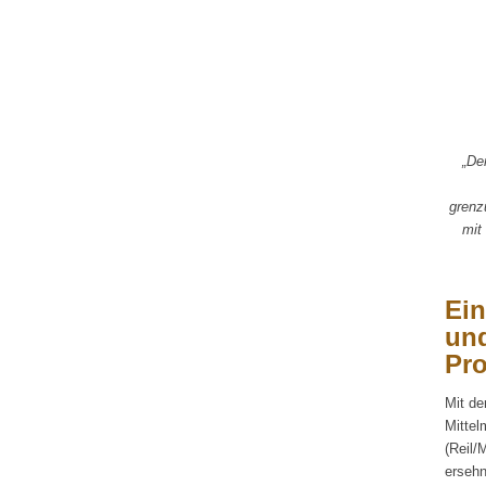
„De
grenz
mit
Ein
und
Pro
Mit de
Mittel
(Reil/
ersehn