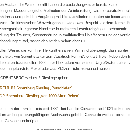
n Ausbau der Weine betrifft haben die beide Jungwinzer bereits klare
llungen. Massentaugliche Methoden der Weinbereitung, wie temperaturkontroll
ahltanks und gekühlte Vergärung mit Reinzuchthefen möchten sie lieber ande
ssen. Die klassischen Winzertugenden, wie etwas Respekt vor dem Terroir, Pri
inbergsarbeit, rigorose Handlese in mehreren Lesedurchgängen, schonende
lung der Trauben, Spontangärung in traditionellen Holzfässern und der Verzic
handlungsmittel, sagen den beiden schon eher zu.
ollen Weine, die von ihrer Herkunft erzählen. Wir sind überzeugt, dass so die
lichkeit von Sorent stärker zum Ausdruck kommt“, erklärt Treis. Neben den b
hre alten traditionellen 1000-Liter-Holzfudern von seinem Urgroßvater Julius,
eue ungetoastete Moselfuder aus Pfälzer Eiche verwendet werden.
ORENTBERG wird es 2 Rieslinge geben:
REMIUM Sorentberg Riesling „Rotschiefer“
OP Sorentberg Riesling „von 1000 Alten Reben“
u ist in der Familie Treis seit 1684, bei Familie Giovanett seit 1921 dokument
t es an begeisterungsfähigem Nachwuchs gefehlt. Genau da wollen Tobias Tr
an Giovanett anknüpfen.