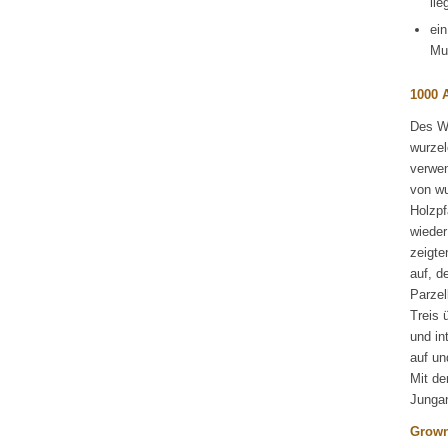
lie
ein
Mu
1000 
Des We
wurzel
verwen
von wu
Holzpf
wieder
zeigte
auf, d
Parzel
Treis 
und in
auf un
Mit de
Jungan
Grown