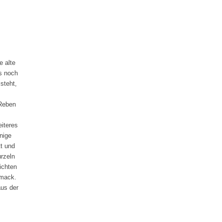
e alte
us noch
steht,
 Reben
iteres
nige
t und
rzeln
ichten
hmack.
aus der