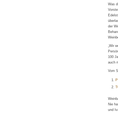
Was de
Vorste
Edelst
überla
der We
Behand
Weinbe
„Wir w
Persön
100 Ja
auch n
Vom S
P
T
Weinba
Nie ha
und Iv