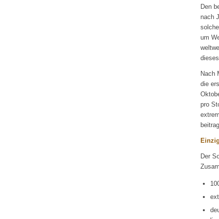
Den b
nach J
solche
um Wei
weltwe
diese
Nach M
die er
Oktobe
pro St
extrem
beitra
Einzig
Der So
Zusamm
10
ext
deu