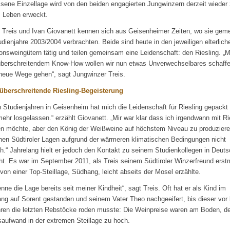
sene Einzellage wird von den beiden engagierten Jungwinzern derzeit wieder
 Leben erweckt.
 Treis und Ivan Giovanett kennen sich aus Geisenheimer Zeiten, wo sie ge
udienjahre 2003/2004 verbrachten. Beide sind heute in den jeweiligen elterlich
ionsweingütern tätig und teilen gemeinsam eine Leidenschaft: den Riesling. „M
berschreitendem Know-How wollen wir nun etwas Unverwechselbares schaff
neue Wege gehen“, sagt Jungwinzer Treis.
überschreitende Riesling-Begeisterung
n Studienjahren in Geisenheim hat mich die Leidenschaft für Riesling gepackt
mehr losgelassen.“ erzählt Giovanett. „Mir war klar dass ich irgendwann mit Ri
en möchte, aber den König der Weißweine auf höchstem Niveau zu produziere
nen Südtiroler Lagen aufgrund der wärmeren klimatischen Bedingungen nicht
h.“ Jahrelang hielt er jedoch den Kontakt zu seinem Studienkollegen in Deut
ht. Es war im September 2011, als Treis seinem Südtiroler Winzerfreund erst
von einer Top-Steillage, Südhang, leicht abseits der Mosel erzählte.
enne die Lage bereits seit meiner Kindheit“, sagt Treis. Oft hat er als Kind im
ang auf Sorent gestanden und seinem Vater Theo nachgeeifert, bis dieser vor
ren die letzten Rebstöcke roden musste: Die Weinpreise waren am Boden, de
saufwand in der extremen Steillage zu hoch.