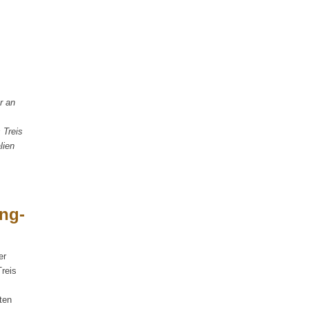
r an
 Treis
lien
ing-
er
Treis
ten