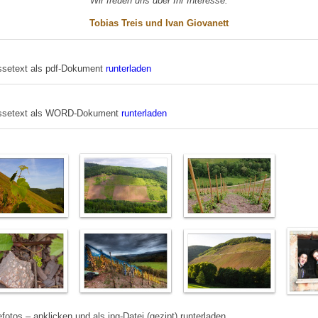
Wir freuen uns über Ihr Interesse.
Tobias Treis und Ivan Giovanett
ssetext als pdf-Dokument
runterladen
ssetext als WORD-Dokument
runterladen
fotos – anklicken und als jpg-Datei (gezipt) runterladen