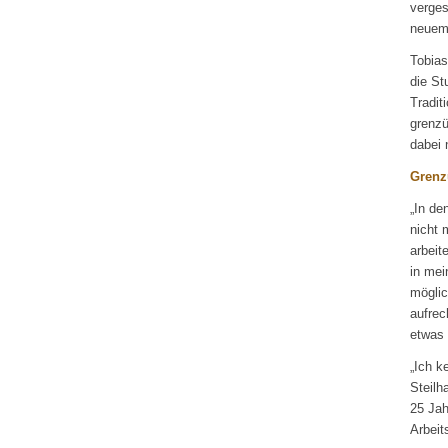
verges
neuem
Tobias
die St
Tradit
grenzü
dabei 
Grenz
„In de
nicht 
arbeit
in mei
möglic
aufrec
etwas 
„Ich k
Steilh
25 Jah
Arbeit