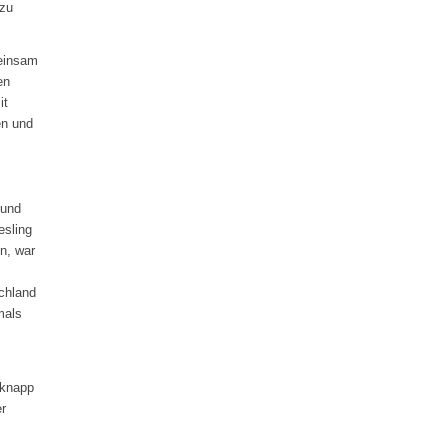
 zu
meinsam
en
it
en und
 und
esling
n, war
schland
mals
 knapp
r