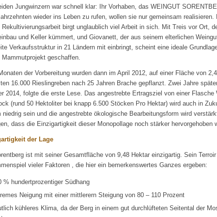
eiden Jungwinzern war schnell klar: Ihr Vorhaben, das WEINGUT SORENTB
ahrzehnten wieder ins Leben zu rufen, wollen sie nur gemeinsam realisieren.
 Rekultivierungsarbeit birgt unglaublich viel Arbeit in sich. Mit Treis vor Ort, d
nbau und Keller kümmert, und Giovanett, der aus seinem elterlichen Weingu
ite Verkaufsstruktur in 21 Ländern mit einbringt, scheint eine ideale Grundlage
s Mammutprojekt geschaffen.
onaten der Vorbereitung wurden dann im April 2012, auf einer Fläche von 2,
sten 16.000 Rieslingreben nach 25 Jahren Brache gepflanzt. Zwei Jahre später
r 2014, folgte die erste Lese. Das angestrebte Ertragsziel von einer Flasche
ock (rund 50 Hektoliter bei knapp 6.500 Stöcken Pro Hektar) wird auch in Zuk
 niedrig sein und die angestrebte ökologische Bearbeitungsform wird verstärk
gen, dass die Einzigartigkeit dieser Monopollage noch stärker hervorgehoben w
artigkeit der Lage
rentberg ist mit seiner Gesamtfläche von 9,48 Hektar einzigartig. Sein Terroir 
enspiel vieler Faktoren , die hier ein bemerkenswertes Ganzes ergeben:
0 % hundertprozentiger Südhang
remes Neigung mit einer mittlerern Steigung von 80 – 110 Prozent
tlich kühleres Klima, da der Berg in einem gut durchlüfteten Seitental der Mo